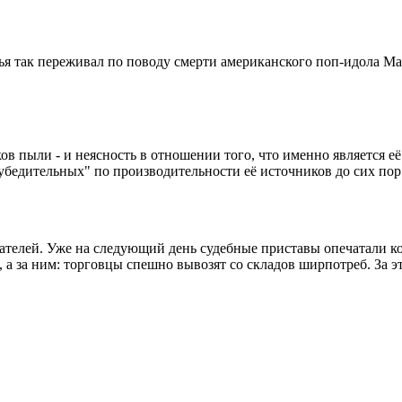
жья так переживал по поводу смерти американского поп-идола М
ов пыли - и неясность в отношении того, что именно является её
убедительных" по производительности её источников до сих пор
ателей. Уже на следующий день судебные приставы опечатали кон
 а за ним: торговцы спешно вывозят со складов ширпотреб. За эт