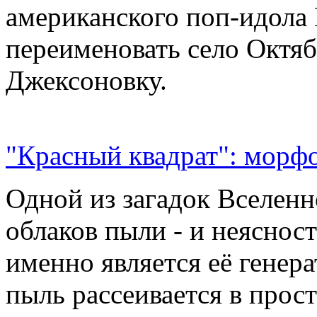
американского поп-идола
переименовать село Октяб
Джексоновку.
"Красный квадрат": морфо
Одной из загадок Вселенн
облаков пыли - и неясност
именно является её генер
пыль рассеивается в прос