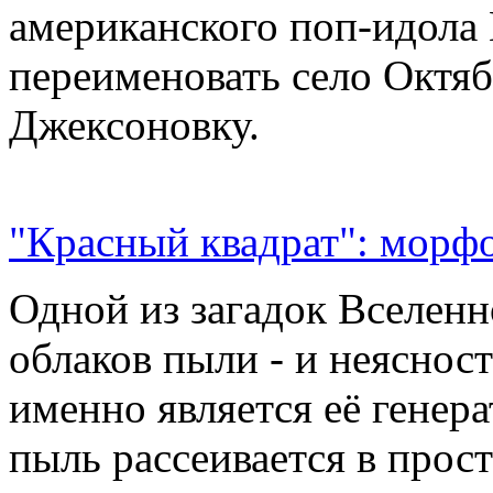
американского поп-идола
переименовать село Октяб
Джексоновку.
"Красный квадрат": морфо
Одной из загадок Вселенн
облаков пыли - и неясност
именно является её генер
пыль рассеивается в прос