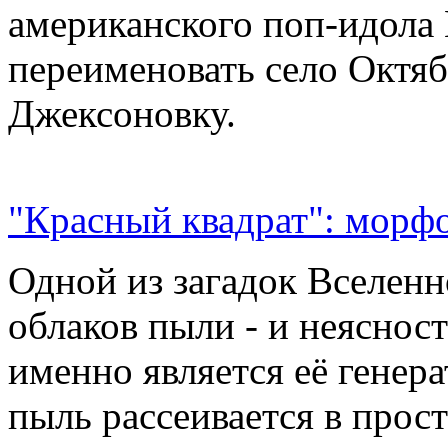
американского поп-идола
переименовать село Октяб
Джексоновку.
"Красный квадрат": морфо
Одной из загадок Вселенн
облаков пыли - и неясност
именно является её генер
пыль рассеивается в прос