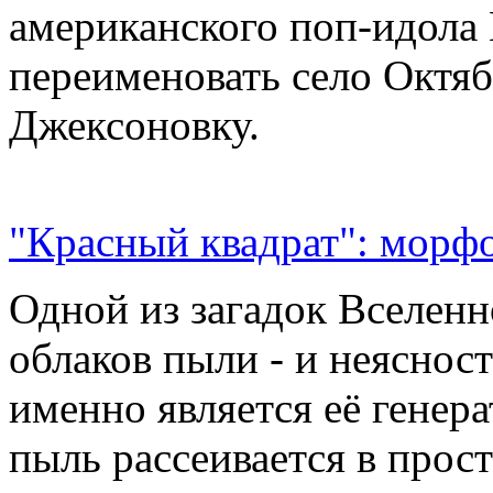
американского поп-идола
переименовать село Октяб
Джексоновку.
"Красный квадрат": морфо
Одной из загадок Вселенн
облаков пыли - и неясност
именно является её генер
пыль рассеивается в прос