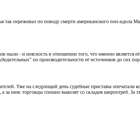
жья так переживал по поводу смерти американского поп-идола М
ов пыли - и неясность в отношении того, что именно является её
убедительных" по производительности её источников до сих пор
ателей. Уже на следующий день судебные приставы опечатали кон
 а за ним: торговцы спешно вывозят со складов ширпотреб. За эт