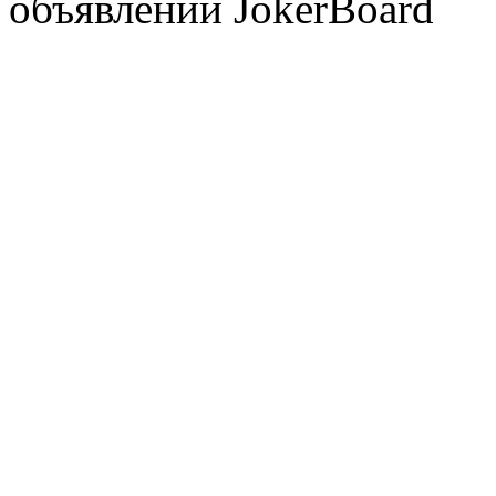
объявлений JokerBoard