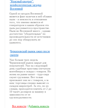
"Красный квадрат":
морфологическая загадка
Вселенной
Одной из загадок Вселенной
является факт наличия в ней облаков
пыли - и неясность в отношении
того, что именно является её
генератором и каким образом эта
пыль рассеивается в пространстве.
Пыли во Вселенной много - однако
достаточно "убедительных" по
производительности её источников
до сих пор обнаружить не
удавалось.
Черкизовский рынок ожил после
смерти
Уже больше трех недель
Черкизовский рынок закрыт для
покупателей. Уже на следующий
день судебные приставы опечатали
контейнеры и склады с товаром. Но
жизнь на рынке кипит - туда-сюда
снуют грузовики. Вот только
приезжают они не с товаром, а за
ним: торговцы спешно вывозят со
складов ширпотреб. За это, по их
словам, приходится платить от 2 до
10 тысяч долларов за машину в
зависимости от ее
грузоподъемности.
Все новости
|
Добавить новость