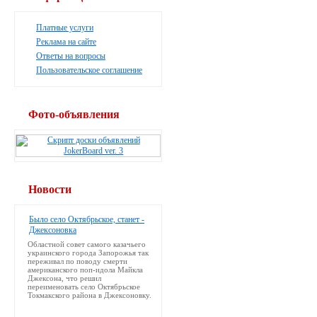
Платные услуги
Реклама на сайте
Ответы на вопросы
Пользовательское соглашение
Фото-объявления
Новости
Было село Октябрьское, станет -
Джексоновка
Областной совет самого казачьего
украинского города Запорожья так
переживал по поводу смерти
американского поп-идола Майкла
Джексона, что решил
переименовать село Октябрьское
Токмакского района в Джексоновку.