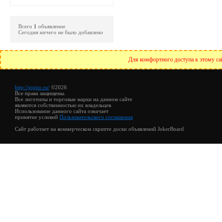
Всего
1
объявление
Сегодня ничего не было добавлено
Для комфортного доступа к этому сай
http://gigito.ru/
©2026
Все права защищены.
Все логотипы и торговые марки на данном сайте
являются собственностью их владельцев.
Использование данного сайта означает
принятие условий
Пользовательского соглашения
Сайт работает на коммерческом скрипте доски объявлений JokerBoard