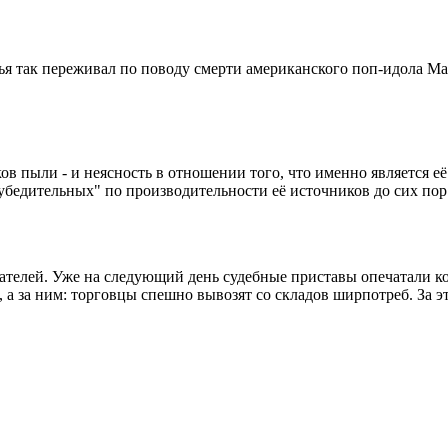
жья так переживал по поводу смерти американского поп-идола М
ов пыли - и неясность в отношении того, что именно является её
убедительных" по производительности её источников до сих пор
ателей. Уже на следующий день судебные приставы опечатали кон
 а за ним: торговцы спешно вывозят со складов ширпотреб. За эт