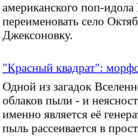
американского поп-идола
переименовать село Октяб
Джексоновку.
"Красный квадрат": морфо
Одной из загадок Вселенн
облаков пыли - и неясност
именно является её генер
пыль рассеивается в прос