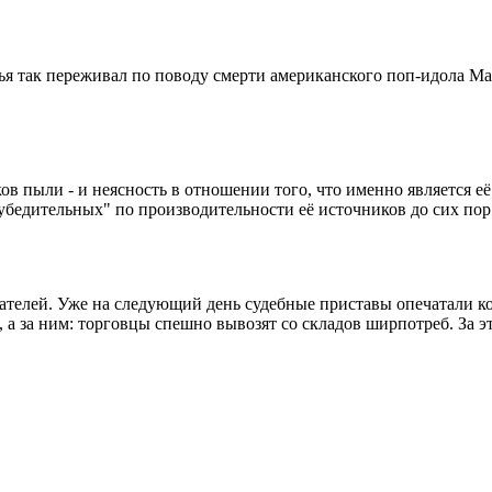
жья так переживал по поводу смерти американского поп-идола М
ов пыли - и неясность в отношении того, что именно является её
убедительных" по производительности её источников до сих пор
ателей. Уже на следующий день судебные приставы опечатали кон
 а за ним: торговцы спешно вывозят со складов ширпотреб. За эт