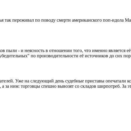
жья так переживал по поводу смерти американского поп-идола М
ов пыли - и неясность в отношении того, что именно является её
убедительных" по производительности её источников до сих пор
ателей. Уже на следующий день судебные приставы опечатали кон
 а за ним: торговцы спешно вывозят со складов ширпотреб. За эт